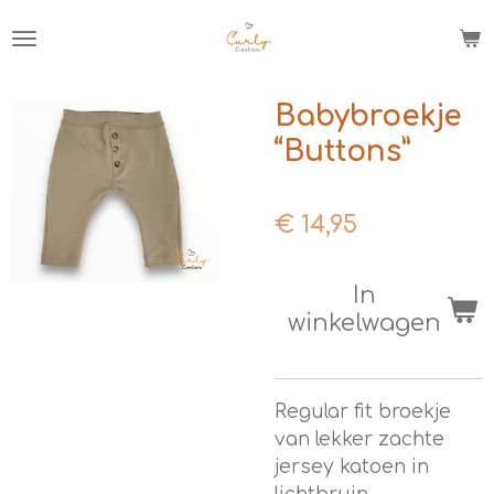
Ga
direct
naar
de
Babybroekje
hoofdinhoud
“Buttons”
€ 14,95
In
winkelwagen
Regular fit broekje
van lekker zachte
jersey katoen in