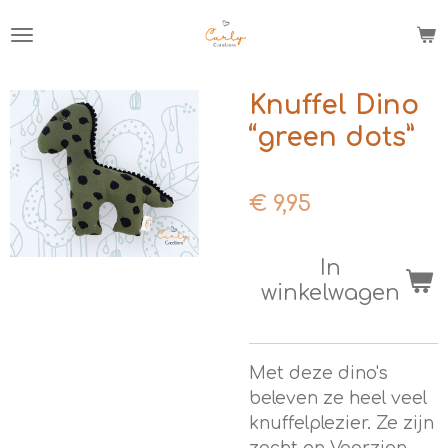
Ga
direct
naar
de
Knuffel Dino
hoofdinhoud
“green dots”
€ 9,95
In
winkelwagen
Met deze dino's
beleven ze heel veel
knuffelplezier. Ze zijn