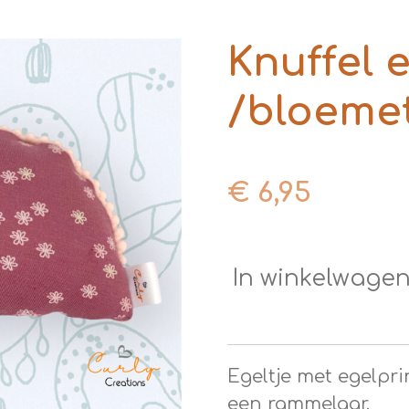
Knuffel e
/bloemet
€ 6,95
In winkelwage
Egeltje met egelpri
een rammelaar.