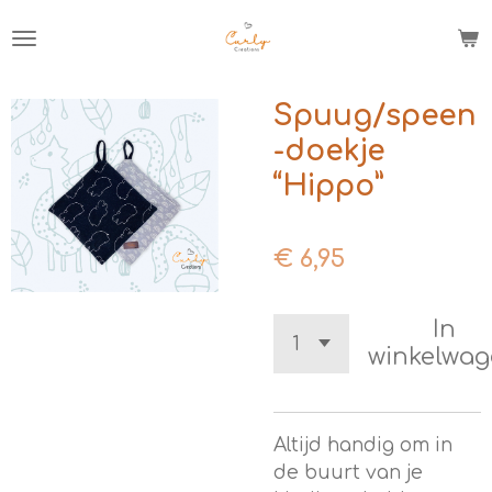
Ga
direct
naar
de
Spuug/speen
hoofdinhoud
-doekje
“Hippo”
€ 6,95
In
winkelwa
Altijd handig om in
de buurt van je