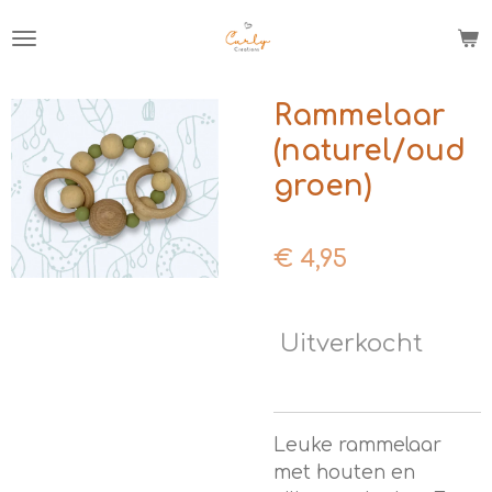
Ga
direct
naar
de
Rammelaar
hoofdinhoud
(naturel/oud
groen)
€ 4,95
Uitverkocht
Leuke rammelaar
met houten en