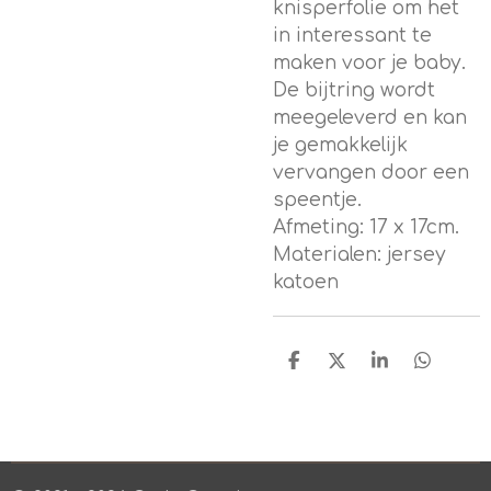
knisperfolie om het
in interessant te
maken voor je baby.
De bijtring wordt
meegeleverd en kan
je gemakkelijk
vervangen door een
speentje.
Afmeting: 17 x 17cm.
Materialen: jersey
katoen
D
D
S
D
e
e
h
e
l
e
a
l
e
l
r
e
n
e
n