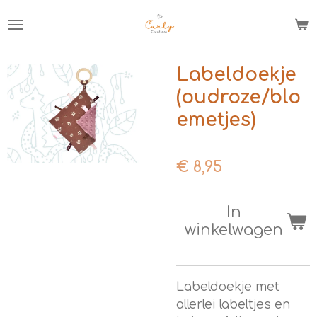
Ga
direct
naar
de
Labeldoekje
hoofdinhoud
(oudroze/blo
emetjes)
€ 8,95
In
winkelwagen
Labeldoekje met
allerlei labeltjes en