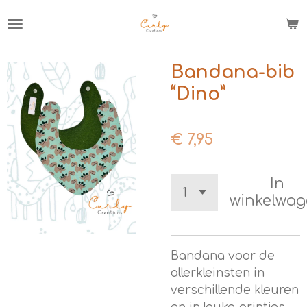
Ga
direct
naar
de
Bandana-bib
hoofdinhoud
“Dino”
€ 7,95
In
winkelwa
Bandana voor de
allerkleinsten in
verschillende kleuren