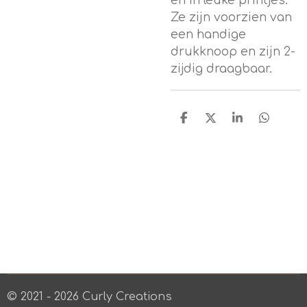
en in leuke printjes.
Ze zijn voorzien van
een handige
drukknoop en zijn 2-
zijdig draagbaar.
D
D
S
D
e
e
h
e
l
e
a
l
e
l
r
e
n
e
n
© 2021 - 2026 Curly Creations