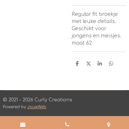
Regular fit broekje
met leuke details.
Geschikt voor
jongens en meisjes.
maat 62
D
D
S
D
e
e
h
e
l
e
a
l
e
l
r
e
n
e
n
© 2021 - 2026 Curly Creations
Powered by
JouwWeb