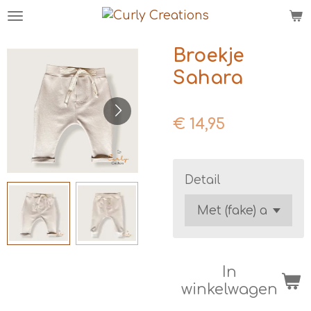
Ga
direct
naar
Broekje
de
Sahara
hoofdinhoud
€ 14,95
Detail
In
winkelwagen