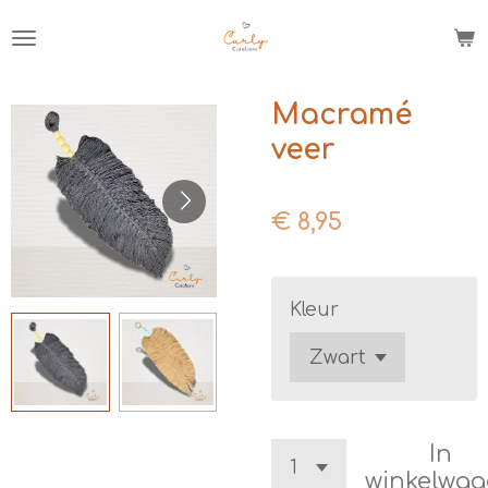
Ga
direct
naar
de
Macramé
hoofdinhoud
veer
€ 8,95
Kleur
In
winkelwa