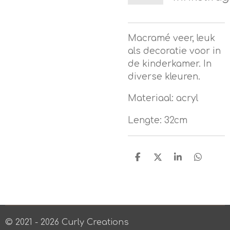
Macramé veer, leuk
als decoratie voor in
de kinderkamer. In
diverse kleuren.
Materiaal: acryl
Lengte: 32cm
D
D
S
D
e
e
h
e
l
e
a
l
e
l
r
e
n
e
n
© 2021 - 2026 Curly Creations