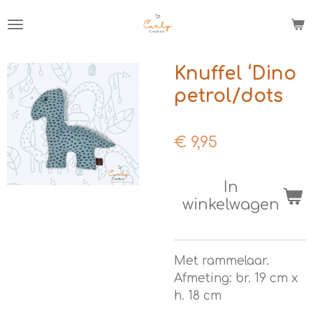
Ga
direct
naar
de
Knuffel ‘Dino
hoofdinhoud
petrol/dots
€ 9,95
In
winkelwagen
Met rammelaar.
Afmeting: br. 19 cm x
h. 18 cm