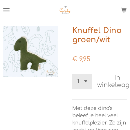
Ga
direct
naar
de
Knuffel Dino
hoofdinhoud
groen/wit
€ 9,95
In
winkelwa
Met deze dino's
beleef je heel veel
knuffelplezier. Ze zijn