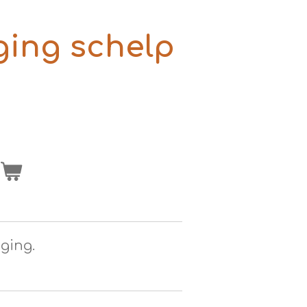
ging schelp
n
gging.