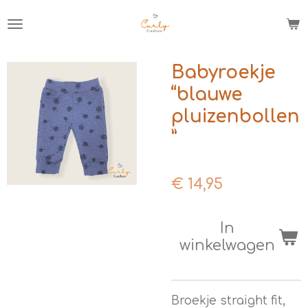
Ga
direct
naar
de
Babyroekje
hoofdinhoud
“blauwe
pluizenbollen
”
€ 14,95
In
winkelwagen
Broekje straight fit,