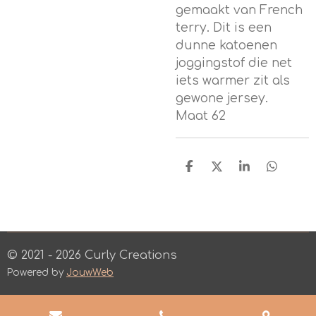
gemaakt van French
terry. Dit is een
dunne katoenen
joggingstof die net
iets warmer zit als
gewone jersey.
Maat 62
D
D
S
D
e
e
h
e
l
e
a
l
e
l
r
e
n
e
n
© 2021 - 2026 Curly Creations
Powered by
JouwWeb