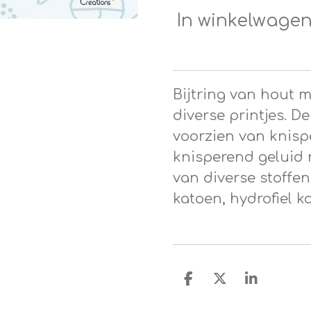
In winkelwage
Bijtring van hout 
diverse printjes. De
voorzien van knisp
knisperend geluid 
van diverse stoffen:
katoen, hydrofiel k
D
D
S
e
e
h