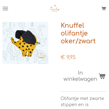
Ga
direct
naar
de
Knuffel
hoofdinhoud
olifantje
oker/zwart
€ 9,95
In
winkelwagen
Olifantje met zwarte
stippen en is