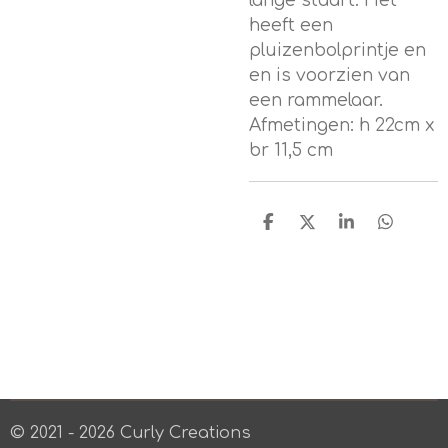
lange staart. Het
heeft een
pluizenbolprintje en
en is voorzien van
een rammelaar.
Afmetingen: h 22cm x
br 11,5 cm
D
D
S
D
e
e
h
e
l
e
a
l
e
l
r
e
n
e
n
© 2021 - 2026 Curly Creations