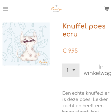
Ga
direct
naar
de
Knuffel poes
hoofdinhoud
ecru
€ 9,95
In
winkelwa
Een echte knuffeldier
is deze poes! Lekker
zacht en heeft een