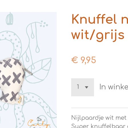
Knuffel 
wit/grijs
€ 9,95
In wink
Nijlpaardje wit met 
Super knuffelbaar 