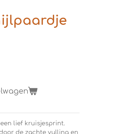
nijlpaardje
elwagen
een lief kruisjesprint.
door de zachte vulling en