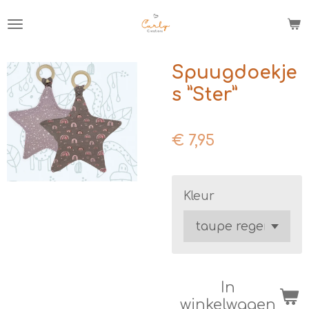
Ga
direct
naar
de
Spuugdoekje
hoofdinhoud
s ”Ster”
€ 7,95
Kleur
In
winkelwagen