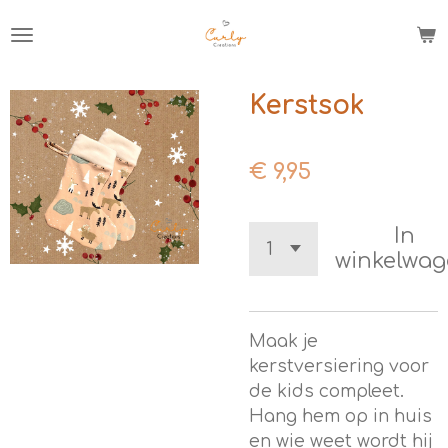
Ga
direct
naar
de
Kerstsok
hoofdinhoud
€ 9,95
In
winkelwa
Maak je
kerstversiering voor
de kids compleet.
Hang hem op in huis
en wie weet wordt hij