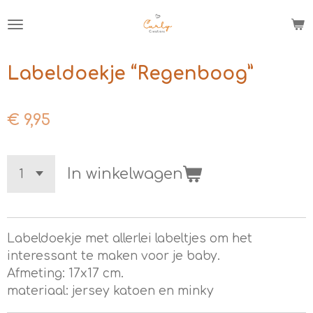
Ga
direct
naar
de
Labeldoekje “Regenboog”
hoofdinhoud
€ 9,95
In winkelwagen
Labeldoekje met allerlei labeltjes om het
interessant te maken voor je baby.
Afmeting: 17x17 cm.
materiaal: jersey katoen en minky