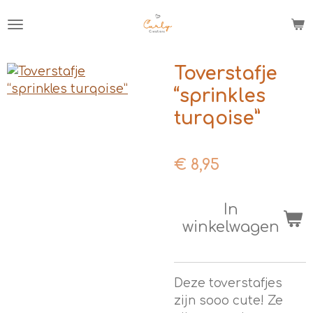
Ga
direct
naar
de
Toverstafje
hoofdinhoud
“sprinkles
turqoise”
€ 8,95
In
winkelwagen
Deze toverstafjes
zijn sooo cute! Ze