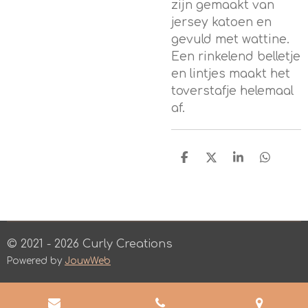
zijn gemaakt van
jersey katoen en
gevuld met wattine.
Een rinkelend belletje
en lintjes maakt het
toverstafje helemaal
af.
D
D
S
D
e
e
h
e
l
e
a
l
e
l
r
e
n
e
n
© 2021 - 2026 Curly Creations
Powered by
JouwWeb