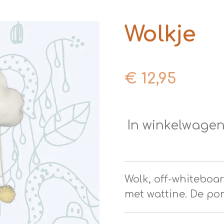
Wolkje
€ 12,95
In winkelwage
Wolk, off-whiteboar
met wattine. De po