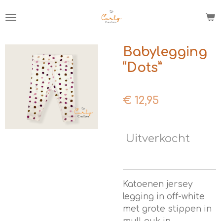
Ga
direct
naar
de
Babylegging
hoofdinhoud
“Dots”
€ 12,95
Uitverkocht
Katoenen jersey
legging in off-white
met grote stippen in