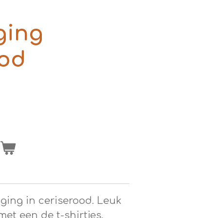
ging
ood
n
ging in ceriserood. Leuk
et een de t-shirtjes.