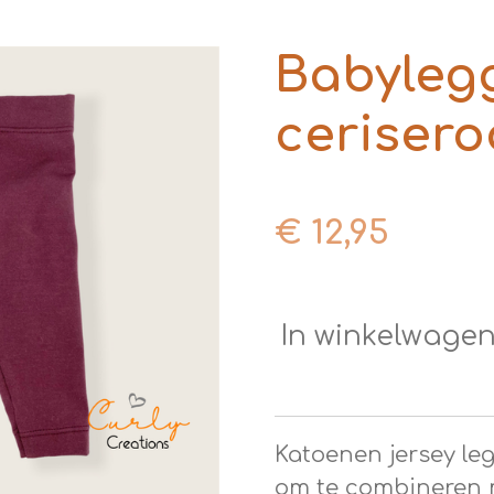
Babyleg
ceriser
€ 12,95
In winkelwage
Katoenen jersey leg
om te combineren m