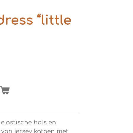
ess “little
n
 elastische hals en
van jersey katoen met