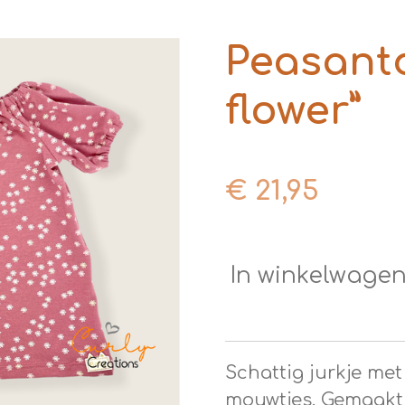
Peasantdr
flower”
€ 21,95
In winkelwage
Schattig jurkje met
mouwtjes. Gemaakt 