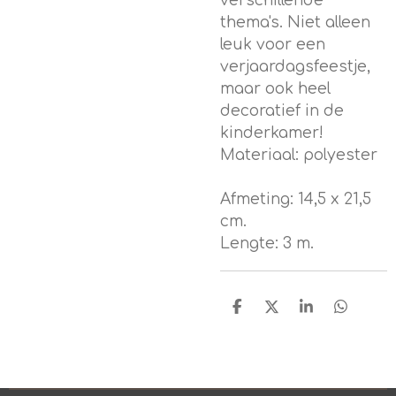
verschillende
thema's. Niet alleen
leuk voor een
verjaardagsfeestje,
maar ook heel
decoratief in de
kinderkamer!
Materiaal: polyester
Afmeting: 14,5 x 21,5
cm.
Lengte: 3 m.
D
D
S
D
e
e
h
e
l
e
a
l
e
l
r
e
n
e
n