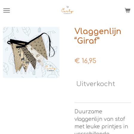
Ga
direct
naar
de
Vlaggenlijn
hoofdinhoud
“Giraf”
€ 16,95
Uitverkocht
Duurzame
vlaggenlijn van stof
met leuke printjes in